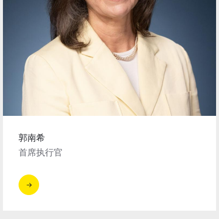
郭南希
首席执行官