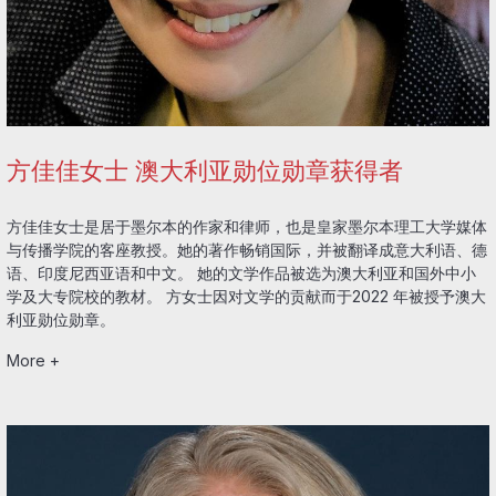
方佳佳女士 澳大利亚勋位勋章获得者
方佳佳女士是居于墨尔本的作家和律师，也是皇家墨尔本理工大学媒体
与传播学院的客座教授。她的著作畅销国际，并被翻译成意大利语、德
语、印度尼西亚语和中文。 她的文学作品被选为澳大利亚和国外中小
学及大专院校的教材。 方女士因对文学的贡献而于2022 年被授予澳大
利亚勋位勋章。
More +