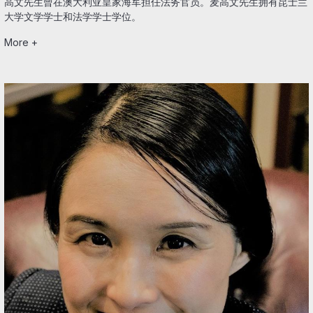
高文先生曾在澳大利亚皇家海军担任法务官员。麦高文先生拥有昆士兰
大学文学学士和法学学士学位。
More +