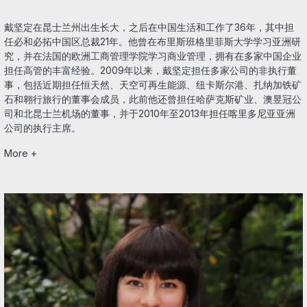
戴坚定在昆士兰州出生长大，之后在中国生活和工作了36年，其中担
任必和必拓中国区总裁21年。他曾在布里斯班格里菲斯大学学习亚洲研
究，并在法国的欧洲工商管理学院学习商业管理，拥有在多家中国企业
担任高管的丰富经验。2009年以来，戴坚定担任多家公司的非执行董
事，包括近期担任恒天然、天空可再生能源、纽卡斯尔港、扎纳加铁矿
石和翱行旅行的董事会成员，此前他还曾担任哈萨克斯矿业、澳昱冠公
司和北昆士兰机场的董事，并于2010年至2013年担任喀里多尼亚亚洲
公司的执行主席。
More +