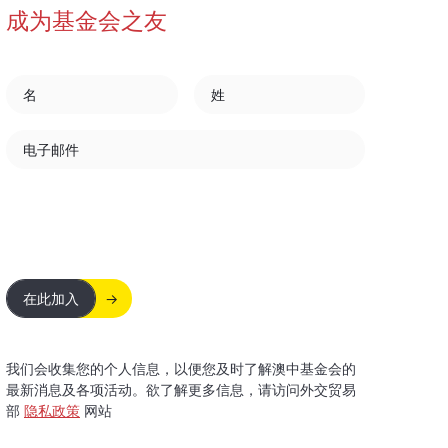
成为基金会之友
名
姓
电子邮件
在此加入
我们会收集您的个人信息，以便您及时了解澳中基金会的
最新消息及各项活动。欲了解更多信息，请访问外交贸易
部
隐私政策
网站