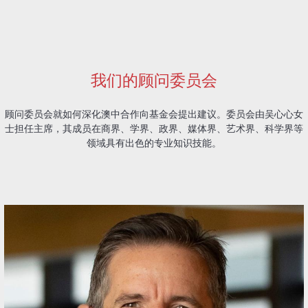
我们的顾问委员会
顾问委员会就如何深化澳中合作向基金会提出建议。委员会由吴心心女
士担任主席，其成员在商界、学界、政界、媒体界、艺术界、科学界等
领域具有出色的专业知识技能。