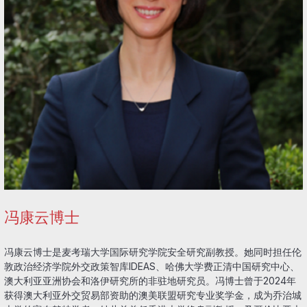
冯康云博士
冯康云博士是麦考瑞大学国际研究学院安全研究副教授。她同时担任伦
敦政治经济学院外交政策智库IDEAS、哈佛大学费正清中国研究中心、
澳大利亚亚洲协会和洛伊研究所的非驻地研究员。冯博士曾于2024年
获得澳大利亚外交贸易部资助的澳美联盟研究专业奖学金，成为乔治城