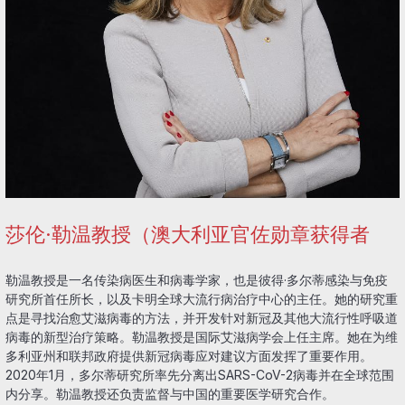
莎伦·勒温教授（澳大利亚官佐勋章获得者
勒温教授是一名传染病医生和病毒学家，也是彼得·多尔蒂感染与免疫
研究所首任所长，以及卡明全球大流行病治疗中心的主任。她的研究重
点是寻找治愈艾滋病毒的方法，并开发针对新冠及其他大流行性呼吸道
病毒的新型治疗策略。勒温教授是国际艾滋病学会上任主席。她在为维
多利亚州和联邦政府提供新冠病毒应对建议方面发挥了重要作用。
2020年1月，多尔蒂研究所率先分离出SARS-CoV-2病毒并在全球范围
内分享。勒温教授还负责监督与中国的重要医学研究合作。