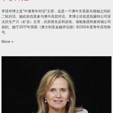
李瑶华博士是“中澳青年对话”主席，这是一个澳中关系新兴领袖之间的
二轨对话。她此前也曾参与澳中高层对话。李博士目前是纽蒙特公司亚
太区生产力（矿业）主管，此前曾在必和必拓、瑞银集团和麦肯锡公司
就职。她于2017年荣获《澳大利亚金融评论报》BOSS年度青年高管称
号。
More +