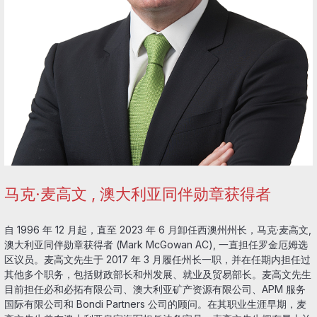
马克·麦高文 , 澳大利亚同伴勋章获得者
自 1996 年 12 月起，直至 2023 年 6 月卸任西澳州州长，马克·麦高文,
澳大利亚同伴勋章获得者 (Mark McGowan AC), 一直担任罗金厄姆选
区议员。麦高文先生于 2017 年 3 月履任州长一职，并在任期内担任过
其他多个职务，包括财政部长和州发展、就业及贸易部长。麦高文先生
目前担任必和必拓有限公司、澳大利亚矿产资源有限公司、APM 服务
国际有限公司和 Bondi Partners 公司的顾问。在其职业生涯早期，麦