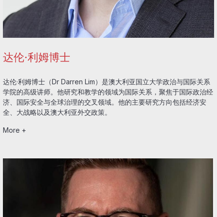
达伦·利姆博士
达伦·利姆博士（Dr Darren Lim）是澳大利亚国立大学政治与国际关系
学院的高级讲师。他研究和教学的领域为国际关系，聚焦于国际政治经
济、国际安全与全球治理的交叉领域。他的主要研究方向包括经济安
全、大战略以及澳大利亚外交政策。
More +