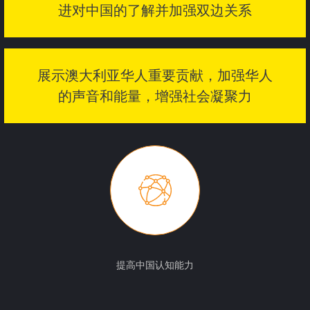
进对中国的了解并加强双边关系
展示澳大利亚华人重要贡献，加强华人
的声音和能量，增强社会凝聚力
提高中国认知能力