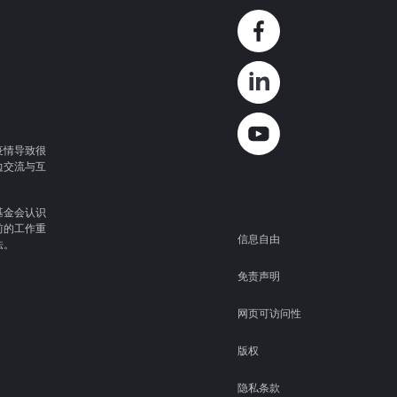
疫情导致很
边交流与互
基金会认识
Footer
前的工作重
信息自由
法。
免责声明
网页可访问性
版权
隐私条款