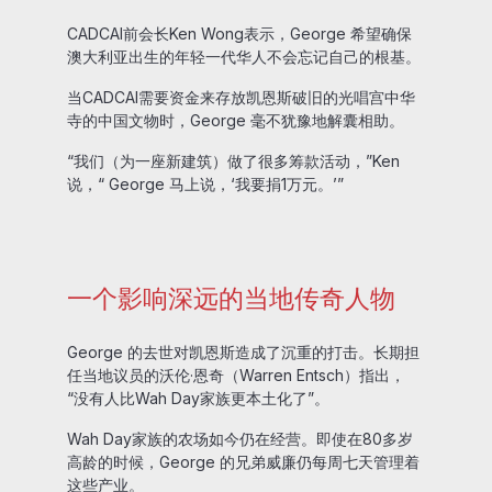
CADCAI前会长Ken Wong表示，George 希望确保
澳大利亚出生的年轻一代华人不会忘记自己的根基。
当CADCAI需要资金来存放凯恩斯破旧的光唱宫中华
寺的中国文物时，George 毫不犹豫地解囊相助。
“我们（为一座新建筑）做了很多筹款活动，”Ken
说，“ George 马上说，‘我要捐1万元。’”
一个影响深远的当地传奇人物
George 的去世对凯恩斯造成了沉重的打击。长期担
任当地议员的沃伦·恩奇（Warren Entsch）指出，
“没有人比Wah Day家族更本土化了”。
Wah Day家族的农场如今仍在经营。即使在80多岁
高龄的时候，George 的兄弟威廉仍每周七天管理着
这些产业。