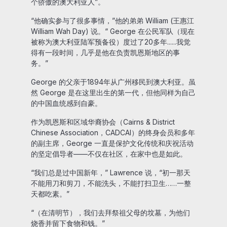
个骄傲的澳大利亚人”。
“他确实参与了很多事情，”他的弟弟 William (王惠江
William Wah Day) 说。“ George 在公民军队（现在
被称为澳大利亚陆军预备役）度过了20多年......我觉
得有一段时间，几乎是他在负责凯恩斯地区的事
务。”
George 的父亲于1894年从广州移民到澳大利亚。虽
然 George 是在这里出生的第一代，但他同样为自己
的中国血统感到自豪。
作为凯恩斯和区域华裔协会（Cairns & District
Chinese Association，CADCAI）的终身会员和多年
的副主席，George 一直是保护文化传统和庆祝活动
的坚定倡导者——不仅在社区，在家中也是如此。
“我们总是过中国新年，” Lawrence 说，“初一那天
不能用刀和剪刀，不能洗头，不能打扫卫生……一整
天都吃素。”
“（在清明节），我们去拜祭祖父母的坟墓，为他们
烧香并留下食物和钱。”